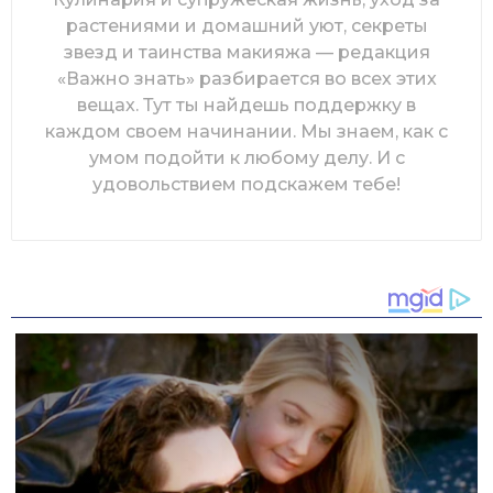
растениями и домашний уют, секреты
звезд и таинства макияжа — редакция
«Важно знать» разбирается во всех этих
вещах. Тут ты найдешь поддержку в
каждом своем начинании. Мы знаем, как с
умом подойти к любому делу. И с
удовольствием подскажем тебе!