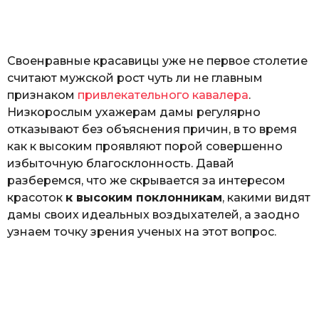
o
а
т
ь
Своенравные красавицы уже не первое столетие
считают мужской рост чуть ли не главным
признаком
привлекательного кавалера
.
Низкорослым ухажерам дамы регулярно
отказывают без объяснения причин, в то время
как к высоким проявляют порой совершенно
избыточную благосклонность. Давай
разберемся, что же скрывается за интересом
красоток
к высоким поклонникам
, какими видят
дамы своих идеальных воздыхателей, а заодно
узнаем точку зрения ученых на этот вопрос.