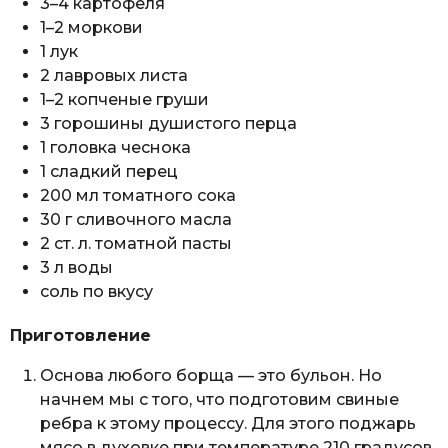
3–4 картофеля
1–2 моркови
1 лук
2 лавровых листа
1–2 копченые груши
3 горошины душистого перца
1 головка чеснока
1 сладкий перец
200 мл томатного сока
30 г сливочного масла
2 ст. л. томатной пасты
3 л воды
соль по вкусу
Приготовление
Основа любого борща — это бульон. Но
начнем мы с того, что подготовим свиные
ребра к этому процессу. Для этого поджарь
мясо в духовке при температуре 210 градусов