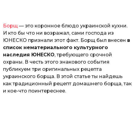
o
н
а
Г
е
Борщ
— это коронное блюдо украинской кухни.
р
к
И кто бы что ни возражал, сами господа из
а
ЮНЕСКО признали этот факт. Борщ был внесен
в
л
список нематериального культурного
ю
к
наследия ЮНЕСКО
, требующего срочной
охраны. В честь этого знакового события
публикуем три оригинальных рецепта
украинского борща. В этой статье ты найдешь
как традиционный рецепт домашнего борща, так
и кое-что поинтереснее.