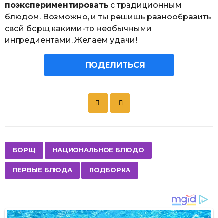
поэкспериментировать
с традиционным
блюдом. Возможно, и ты решишь разнообразить
свой борщ какими-то необычными
ингредиентами. Желаем удачи!
ПОДЕЛИТЬСЯ
P
o
s
t
P
,
,
,
БОРЩ
НАЦИОНАЛЬНОЕ БЛЮДО
a
ПЕРВЫЕ БЛЮДА
ПОДБОРКА
g
i
n
a