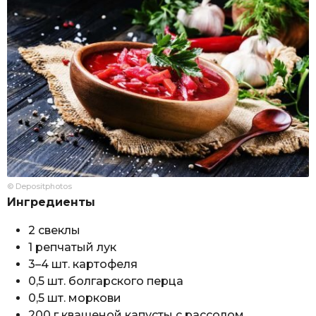
© Depositphotos
Ингредиенты
2 свеклы
1 репчатый лук
3–4 шт. картофеля
0,5 шт. болгарского перца
0,5 шт. моркови
200 г квашеной капусты с рассолом