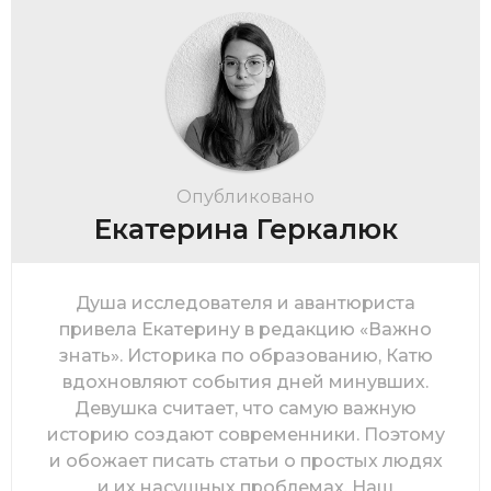
Опубликовано
Екатерина Геркалюк
Душа исследователя и авантюриста
привела Екатерину в редакцию «Важно
знать». Историка по образованию, Катю
вдохновляют события дней минувших.
Девушка считает, что самую важную
историю создают современники. Поэтому
и обожает писать статьи о простых людях
и их насущных проблемах. Наш