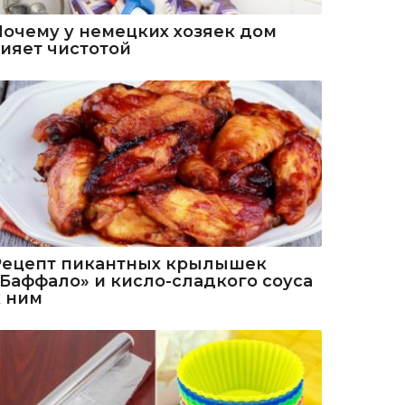
Почему у немецких хозяек дом
сияет чистотой
Рецепт пикантных крылышек
«Баффало» и кисло-сладкого соуса
к ним