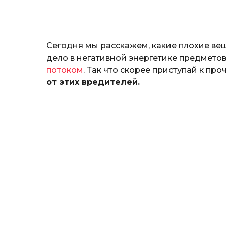
н
а
т
ь
Сегодня мы расскажем, какие плохие вещ
дело в негативной энергетике предметов
потоком
. Так что скорее приступай к пр
от этих вредителей.