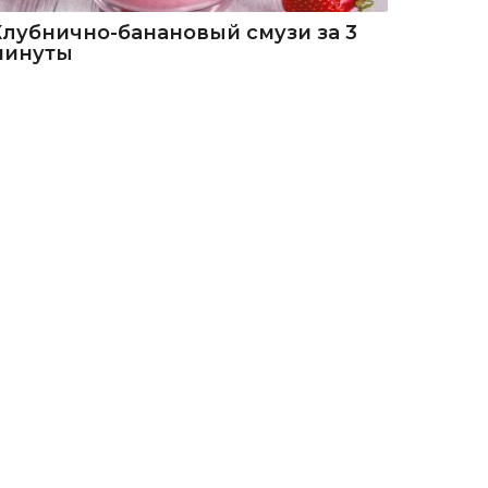
Клубнично-банановый смузи за 3
минуты