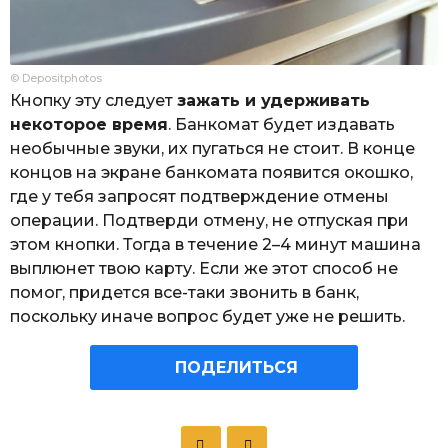
© Depositphotos
Кнопку эту следует
зажать и удерживать
некоторое время
. Банкомат будет издавать
необычные звуки, их пугаться не стоит. В конце
концов на экране банкомата появится окошко,
где у тебя запросят подтверждение отмены
операции. Подтверди отмену, не отпуская при
этом кнопки. Тогда в течение 2–4 минут машина
выплюнет твою карту. Если же этот способ не
помог, придется все-таки звонить в банк,
поскольку иначе вопрос будет уже не решить.
ПОДЕЛИТЬСЯ
P