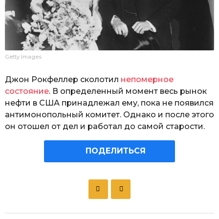
Getty Images
Джон Рокфеллер сколотил
непомерное
состояние
. В определенный момент весь рынок
нефти в США принадлежал ему, пока не появился
антимонопольный комитет. Однако и после этого
он отошел от дел и работал до самой старости.
ПОДЕЛИТЬСЯ
P
o
s