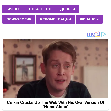
t
P
,
,
,
,
,
БИЗНЕС
БОГАТСТВО
ДЕНЬГИ
a
ПСИХОЛОГИЯ
РЕКОМЕНДАЦИИ
ФИНАНСЫ
g
i
n
a
t
i
o
n