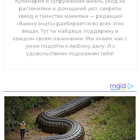
Кулинария и супружеская жизнь, уход за
растениями и домашний уют, секреты
звезд и таинства макияжа — редакция
«Важно знать» разбирается во всех этих
вещах. Тут ты найдешь поддержку в
каждом своем начинании. Мы знаем, как с
умом подойти к любому делу. И с
удовольствием подскажем тебе!