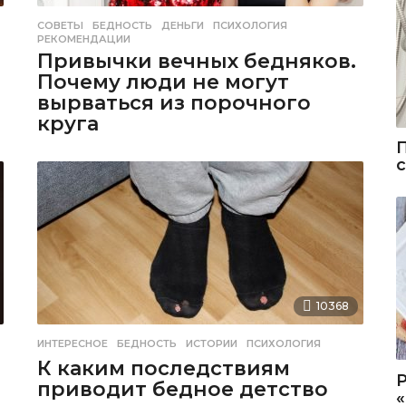
СОВЕТЫ
БЕДНОСТЬ
,
ДЕНЬГИ
,
ПСИХОЛОГИЯ
,
РЕКОМЕНДАЦИИ
Привычки вечных бедняков.
Почему люди не могут
вырваться из порочного
круга
10368
ИНТЕРЕСНОЕ
БЕДНОСТЬ
,
ИСТОРИИ
,
ПСИХОЛОГИЯ
К каким последствиям
приводит бедное детство