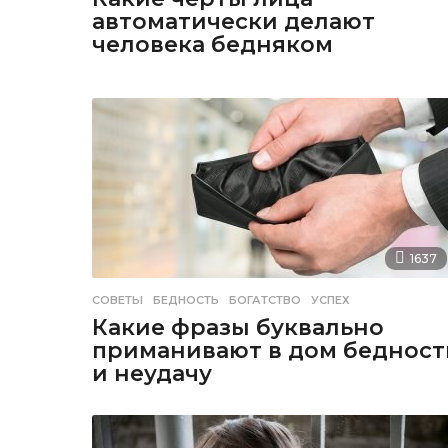
автоматически делают
человека бедняком
1637
СОВЕТЫ
БЕДНОСТЬ
,
БОГАТСТВО
,
УСПЕХ
Какие фразы буквально
приманивают в дом бедност
и неудачу