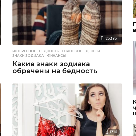
25385
ИНТЕРЕСНОЕ
БЕДНОСТЬ
,
ГОРОСКОП
,
ДЕНЬГИ
,
ЗНАКИ ЗОДИАКА
,
ФИНАНСЫ
Какие знаки зодиака
обречены на бедность
1316