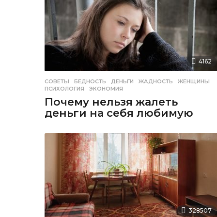
4162
СОВЕТЫ
БЕДНОСТЬ
,
ДЕНЬГИ
,
ЖАДНОСТЬ
,
ЖЕНЩИНЫ
,
ПСИХОЛОГИЯ
,
ЭКОНОМИЯ
Почему нельзя жалеть
деньги на себя любимую
328507