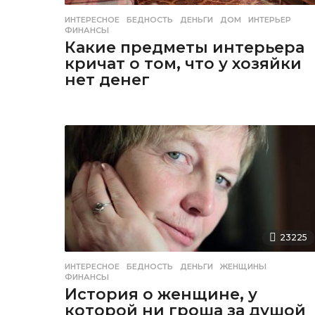
ИНТЕРЕСНОЕ
БЕДНОСТЬ
,
ДЕНЬГИ
,
ДОМ
,
ИНТЕРЬЕР
,
ФИНАНСЫ
Какие предметы интерьера
кричат о том, что у хозяйки
нет денег
23225
ИНТЕРЕСНОЕ
БЕДНОСТЬ
,
ДЕНЬГИ
,
ЖЕНЩИНЫ
,
ФИНАНСЫ
История о женщине, у
которой ни гроша за душой