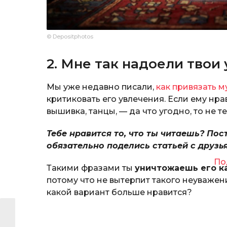
© Depositphotos
2. Мне так надоели твои
Мы уже недавно писали,
как привязать 
критиковать его увлечения. Если ему нр
вышивка, танцы, — да что угодно, то не т
Тебе нравится то, что ты читаешь? Пос
обязательно поделись статьей с друзь
По
Такими фразами ты
уничтожаешь его к
потому что не вытерпит такого неуважени
какой вариант больше нравится?