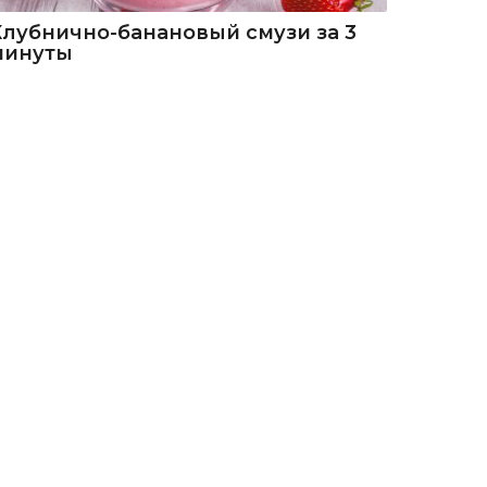
Клубнично-банановый смузи за 3
минуты