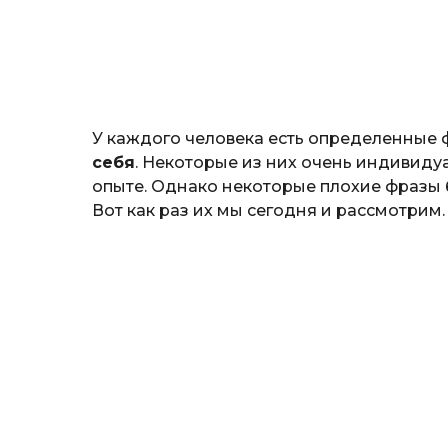
н
о
з
н
а
т
ь
У каждого человека есть определенные 
себя
. Некоторые из них очень индивид
опыте. Однако некоторые плохие фразы 
Вот как раз их мы сегодня и рассмотрим.