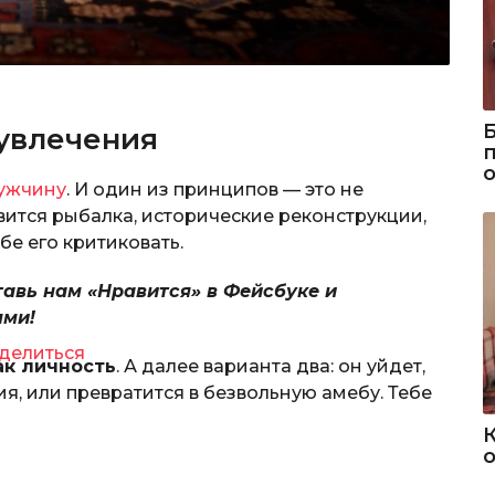
 увлечения
мужчину
. И один из принципов — это не
авится рыбалка, исторические реконструкции,
ебе его критиковать.
тавь нам «Нравится» в Фейсбуке и
ями!
делиться
ак личность
. А далее варианта два: он уйдет,
я, или превратится в безвольную амебу. Тебе
о