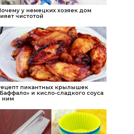
Почему у немецких хозяек дом
сияет чистотой
Рецепт пикантных крылышек
«Баффало» и кисло-сладкого соуса
к ним