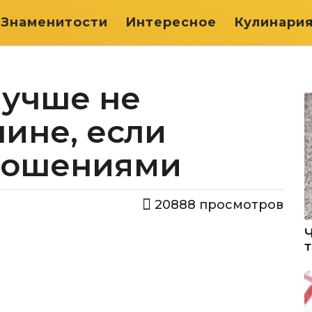
Знаменитости
Интересное
Кулинари
лучше не
ине, если
ношениями
20888
просмотров