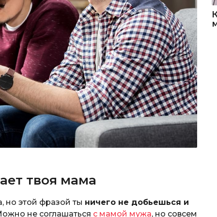
мает твоя мама
а, но этой фразой ты
ничего не добьешься и
 Можно не соглашаться
с мамой мужа
, но совсем