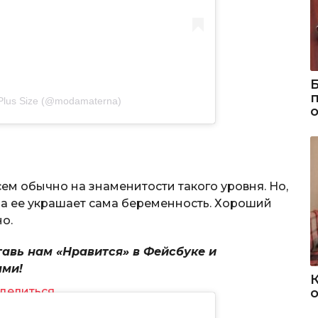
 Plus Size (@modamaterna)
ем обычно на знаменитости такого уровня. Но,
да ее украшает сама беременность. Хороший
о.
тавь нам «Нравится» в Фейсбуке и
ями!
делиться
о