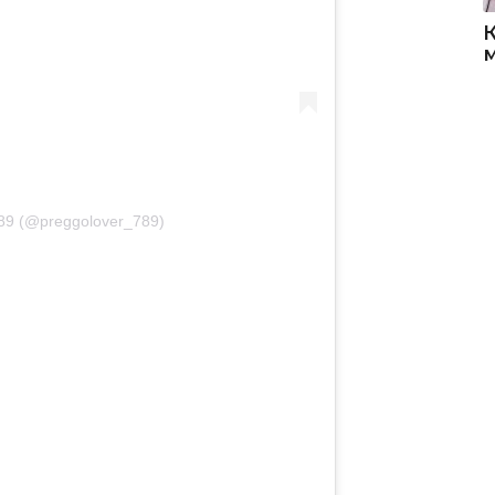
789 (@preggolover_789)