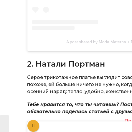
A post shared by Moda Materna +
2. Натали Портман
Серое трикотажное платье выглядит совс
похоже, ей больше ничего не нужно, ког
осенний наряд: тепло, удобно, женственн
Тебе нравится то, что ты читаешь? Пос
обязательно поделись статьей с друзь
По