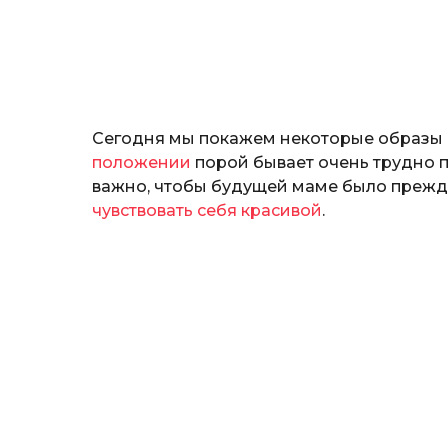
н
о
з
н
а
т
ь
Сегодня мы покажем некоторые образы 
положении
порой бывает очень трудно 
важно, чтобы будущей маме было прежде
чувствовать себя красивой
.