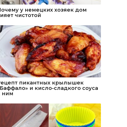
Почему у немецких хозяек дом
сияет чистотой
Рецепт пикантных крылышек
«Баффало» и кисло-сладкого соуса
к ним