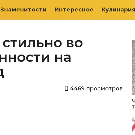
Знаменитости
Интересное
Кулинари
 стильно во
нности на
д
4469
просмотров