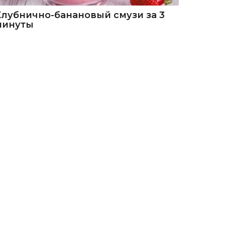
Клубнично-банановый смузи за 3
минуты