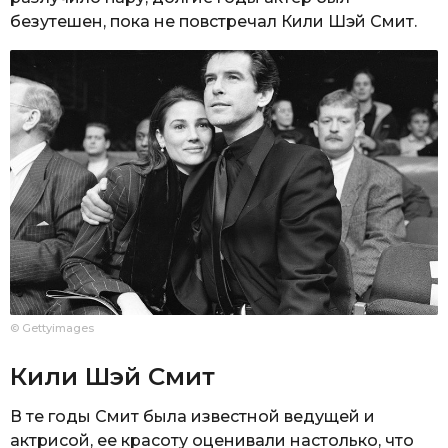
безутешен, пока не повстречал Кили Шэй Смит.
© Gettyimages
Кили Шэй Смит
В те годы Смит была известной ведущей и
актрисой, ее красоту оценивали настолько, что