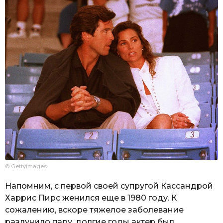
© Gettyimages
Напомним, с первой своей супругой Кассандрой
Харрис Пирс женился еще в 1980 году. К
сожалению, вскоре тяжелое заболевание
разлучило пару, долгие годы актер был