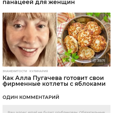
панацеей для женщин
31571
ЗНАМЕНИТОСТИ
,
КУЛИНАРИЯ
Как Алла Пугачева готовит свои
фирменные котлеты с яблоками
ОДИН КОММЕНТАРИЙ
Ваш адрес email не будет опубликован.
Обязательные