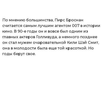
а
т
ь
По мнению большинства, Пирс Броснан
считается самым лучшим агентом 007 в истории
кино. В 90-е годы он и вовсе был одним из
главных актеров Голливуда, а немного позднее
он стал мужем очаровательной Кили Шэй Смит,
она в молодости была еще той красоткой. Но
годы берут свое.