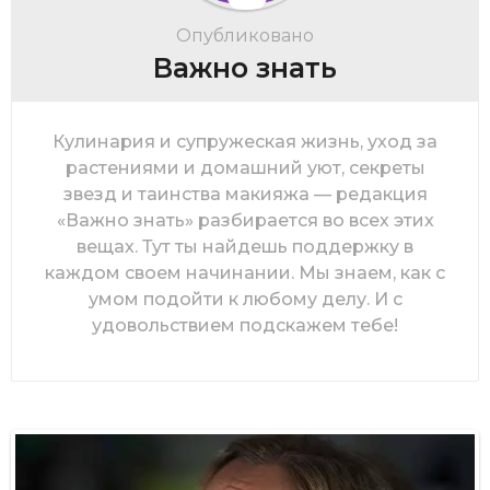
Опубликовано
Важно знать
Кулинария и супружеская жизнь, уход за
растениями и домашний уют, секреты
звезд и таинства макияжа — редакция
«Важно знать» разбирается во всех этих
вещах. Тут ты найдешь поддержку в
каждом своем начинании. Мы знаем, как с
умом подойти к любому делу. И с
удовольствием подскажем тебе!