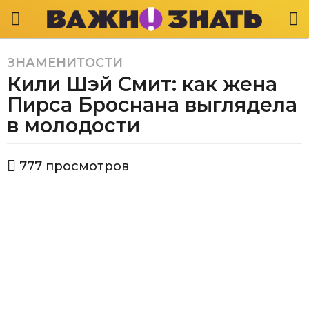
ЗНАМЕНИТОСТИ
6
Кили Шэй Смит: как жена
л
е
Пирса Броснана выглядела
т
в молодости
a
g
а
o
777
просмотров
в
6
т
л
о
р
е
В
т
а
a
ж
g
н
о
o
з
н