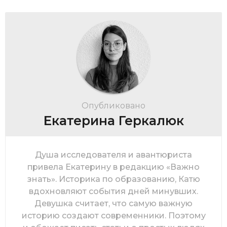
Опубликовано
Екатерина Геркалюк
Душа исследователя и авантюриста
привела Екатерину в редакцию «Важно
знать». Историка по образованию, Катю
вдохновляют события дней минувших.
Девушка считает, что самую важную
историю создают современники. Поэтому