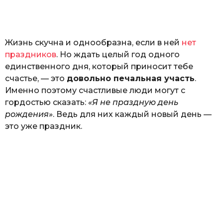
o
н
а
Г
е
Жизнь скучна и однообразна, если в ней
нет
р
к
праздников
. Но ждать целый год одного
а
единственного дня, который приносит тебе
л
счастье, — это
довольно печальная участь
.
ю
к
Именно поэтому счастливые люди могут с
гордостью сказать:
«Я не праздную день
рождения»
. Ведь для них каждый новый день —
это уже праздник.