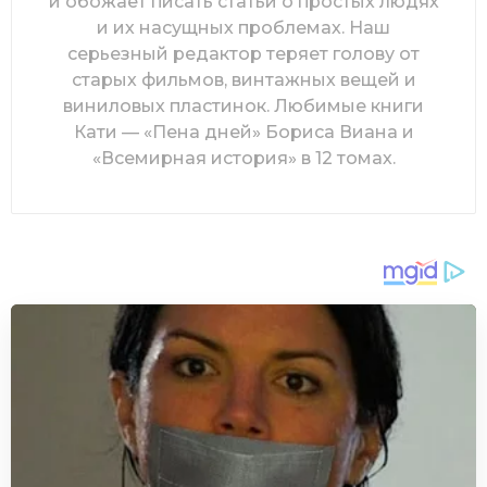
и обожает писать статьи о простых людях
и их насущных проблемах. Наш
серьезный редактор теряет голову от
старых фильмов, винтажных вещей и
виниловых пластинок. Любимые книги
Кати — «Пена дней» Бориса Виана и
«Всемирная история» в 12 томах.