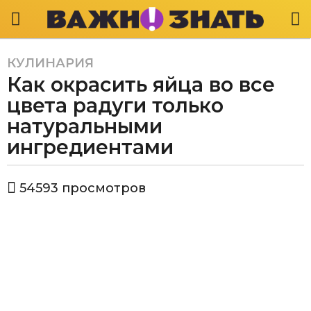
КУЛИНАРИЯ
5
Как окрасить яйца во все
л
е
цвета радуги только
т
натуральными
a
ингредиентами
g
o
4
а
54593
просмотров
в
г
т
о
о
д
р
В
а
а
a
ж
g
н
o
о