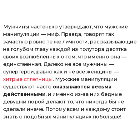
o
а
т
ь
Мужчины частенько утверждают, что мужские
манипуляции — миф. Правда, говорят так
зачастую ровно те же личности, рассказывающие
на голубом глазу каждой из полутора десятка
своих возлюбленных о том, что именно она —
единственная. Далеко не все мужчины —
супергерои, равно как и не все женщины —
хитрые сплетницы
. Мужские манипуляции
существуют, часто
оказываются весьма
действенными
, и именно из-за них бедные
девушки порой делают то, что никогда бы не
сделали иначе. Потому всем и каждому стоит
знать о подобных манипуляциях побольше!