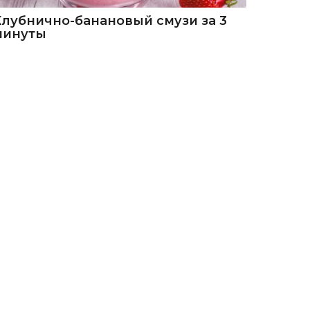
Клубнично-банановый смузи за 3
минуты