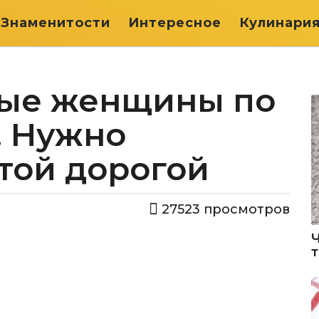
Знаменитости
Интересное
Кулинари
ные женщины по
. Нужно
той дорогой
27523
просмотров