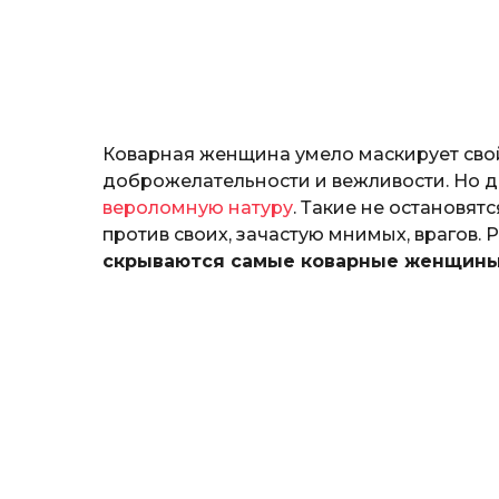
т
o
е
р
и
н
а
Г
Коварная женщина умело маскирует сво
е
р
доброжелательности и вежливости. Но да
к
вероломную натуру
. Такие не остановят
а
против своих, зачастую мнимых, врагов. 
л
скрываются самые коварные женщин
ю
к