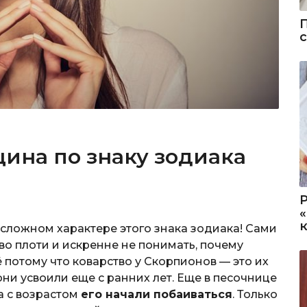
ина по знаку зодиака
 сложном характере этого знака зодиака! Сами
во плоти и искренне не понимать, почему
потому что коварство у Скорпионов — это их
 они усвоили еще с ранних лет. Еще в песочнице
а с возрастом
его начали побаиваться
. Только