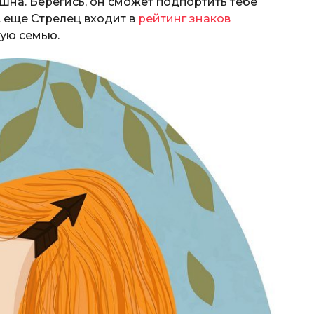
ашна. Берегись, он сможет подпортить тебе
А еще Стрелец входит в
рейтинг знаков
кую семью.