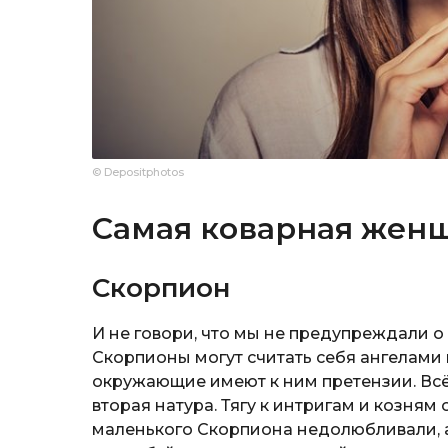
© Depositphotos
Самая коварная женщ
Скорпион
И не говори, что мы не предупреждали о
Скорпионы могут считать себя ангелами 
окружающие имеют к ним претензии. Всё 
вторая натура. Тягу к интригам и козням
маленького Скорпиона недолюбливали, 