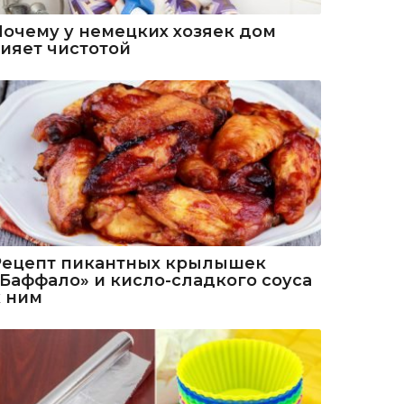
Почему у немецких хозяек дом
сияет чистотой
Рецепт пикантных крылышек
«Баффало» и кисло-сладкого соуса
к ним