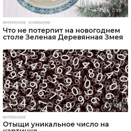
515
ИНТЕРЕСНОЕ
,
КУЛИНАРИЯ
Что не потерпит на новогоднем
столе Зеленая Деревянная Змея
4316
ИНТЕРЕСНОЕ
Отыщи уникальное число на