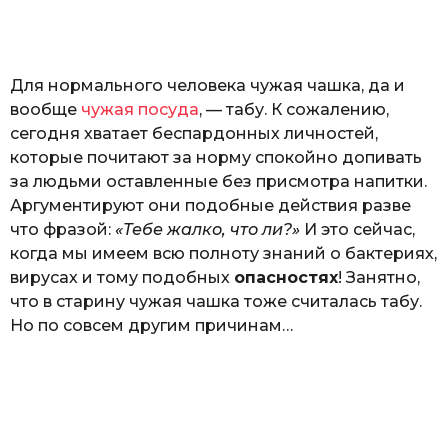
o
а
т
ь
Для нормального человека чужая чашка, да и
вообще
чужая посуда
, — табу. К сожалению,
сегодня хватает беспардонных личностей,
которые почитают за норму спокойно допивать
за людьми оставленные без присмотра напитки.
Аргументируют они подобные действия разве
что фразой:
«Тебе жалко, что ли?»
И это сейчас,
когда мы имеем всю полноту знаний о бактериях,
вирусах и тому подобных
опасностях
! Занятно,
что в старину чужая чашка тоже считалась табу.
Но по совсем другим причинам…