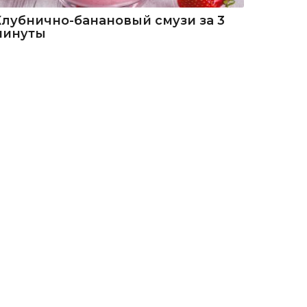
Клубнично-банановый смузи за 3
минуты