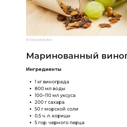
© Depositphotos
Маринованный вино
Ингредиенты
1 кг винограда
800 мл воды
100–110 мл уксуса
200 г сахара
50 г морской соли
0,5 ч. л. корицы
5 гор. черного перца