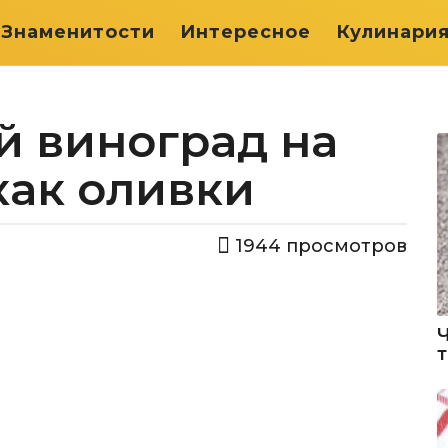
Знаменитости
Интересное
Кулинари
 виноград на
 как оливки
1944
просмотров