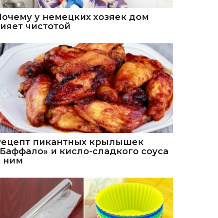
Почему у немецких хозяек дом
сияет чистотой
Рецепт пикантных крылышек
«Баффало» и кисло-сладкого соуса
к ним