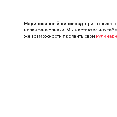
н
а
т
ь
Маринованный виноград
, приготовленн
испанские оливки. Мы настоятельно тебе
же возможности проявить свои
кулинарн