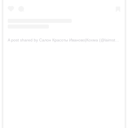
A post shared by Салон Красоты Иваново|Кохма (@laimstudiia37)