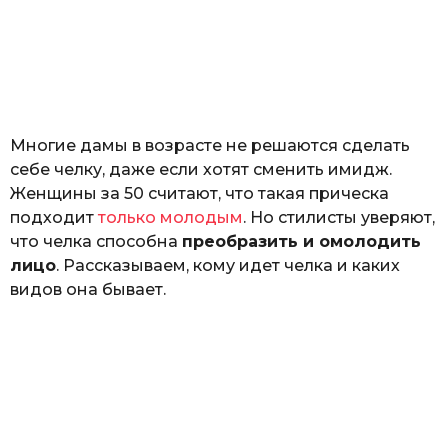
о
з
н
а
т
ь
Многие дамы в возрасте не решаются сделать
себе челку, даже если хотят сменить имидж.
Женщины за 50 считают, что такая прическа
подходит
только молодым
. Но стилисты уверяют,
что челка способна
преобразить и омолодить
лицо
. Рассказываем, кому идет челка и каких
видов она бывает.