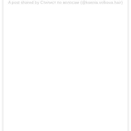
A post shared by Стилист по волосам (@ksenia.volkova.hair)