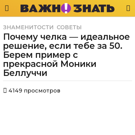
ЗНАМЕНИТОСТИ
,
СОВЕТЫ
5
Почему челка — идеальное
л
е
решение, если тебе за 50.
т
Берем пример с
a
прекрасной Моники
g
Беллуччи
o
5
л
а
4149
просмотров
е
в
т
т
о
a
р
g
В
а
o
ж
н