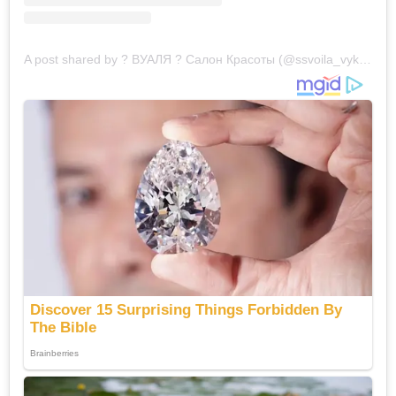
A post shared by ? ВУАЛЯ ? Салон Красоты (@ssvoila_vyksa)