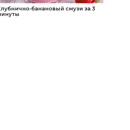
Клубнично-банановый смузи за 3
минуты