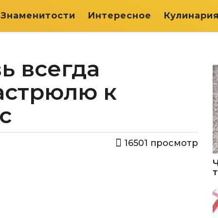
Знаменитости
Интересное
Кулинари
ь всегда
астрюлю к
с
16501
просмотр