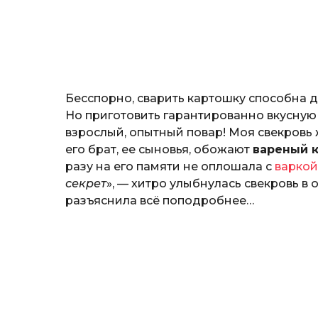
н
o
о
з
н
а
т
ь
Бесспорно, сварить картошку способна 
Но приготовить гарантированно вкусную
взрослый, опытный повар! Моя свекровь
его брат, ее сыновья, обожают
вареный 
разу на его памяти не оплошала с
варкой
секрет
», — хитро улыбнулась свекровь в о
разъяснила всё поподробнее…