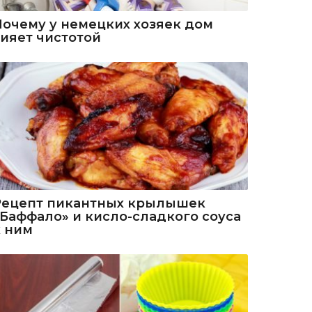
Почему у немецких хозяек дом
сияет чистотой
Рецепт пикантных крылышек
«Баффало» и кисло-сладкого соуса
к ним