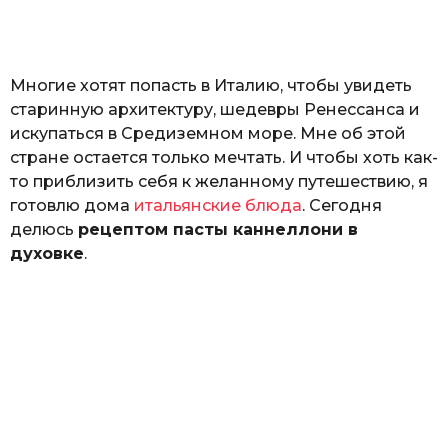
н
а
Г
е
Многие хотят попасть в Италию, чтобы увидеть
р
к
старинную архитектуру, шедевры Ренессанса и
а
искупаться в Средиземном море. Мне об этой
л
стране остается только мечтать. И чтобы хоть как-
ю
к
то приблизить себя к желанному путешествию, я
готовлю дома
итальянские блюда
. Сегодня
делюсь
рецептом пасты каннеллони в
духовке
.