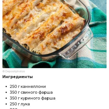
© Depositphotos
Ингредиенты
250 г каннеллони
350 г свиного фарша
350 г куриного фарша
250 г лука