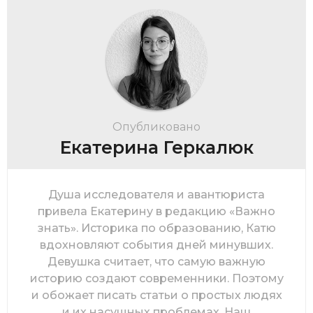
Опубликовано
Екатерина Геркалюк
Душа исследователя и авантюриста
привела Екатерину в редакцию «Важно
знать». Историка по образованию, Катю
вдохновляют события дней минувших.
Девушка считает, что самую важную
историю создают современники. Поэтому
и обожает писать статьи о простых людях
и их насущных проблемах. Наш