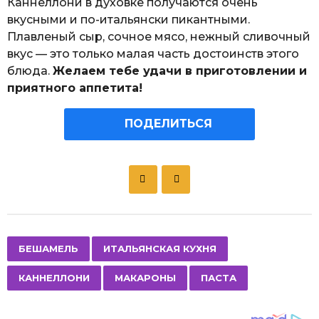
Каннеллони в духовке получаются очень
вкусными и по-итальянски пикантными.
Плавленый сыр, сочное мясо, нежный сливочный
вкус — это только малая часть достоинств этого
блюда.
Желаем тебе удачи в приготовлении и
приятного аппетита!
ПОДЕЛИТЬСЯ
P
o
s
t
P
,
,
,
,
БЕШАМЕЛЬ
ИТАЛЬЯНСКАЯ КУХНЯ
a
КАННЕЛЛОНИ
МАКАРОНЫ
ПАСТА
g
i