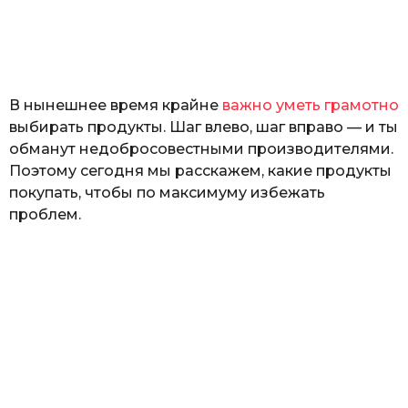
з
н
а
т
ь
В нынешнее время крайне
важно уметь грамотно
выбирать продукты. Шаг влево, шаг вправо — и ты
обманут недобросовестными производителями.
Поэтому сегодня мы расскажем, какие продукты
покупать, чтобы по максимуму избежать
проблем.