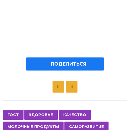
ПОДЕЛИТЬСЯ
P
o
s
t
P
,
,
,
,
ГОСТ
ЗДОРОВЬЕ
КАЧЕСТВО
a
МОЛОЧНЫЕ ПРОДУКТЫ
САМОРАЗВИТИЕ
g