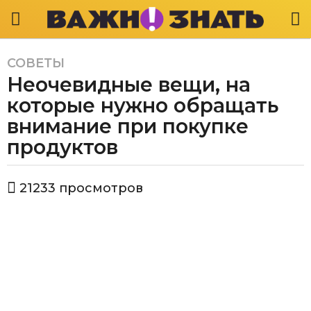
СОВЕТЫ
6
Неочевидные вещи, на
л
е
которые нужно обращать
т
внимание при покупке
a
продуктов
g
o
3
а
21233
просмотров
в
г
т
о
о
д
р
В
а
а
a
ж
g
н
o
о