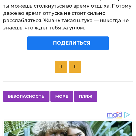
ты можешь столкнуться во время отдыха. Потому
даже во время отпуска не стоит сильно
расслабляться. Жизнь такая штука — никогда не
знаешь, что ждет тебя за углом.
ПОДЕЛИТЬСЯ
P
o
s
t
P
,
,
БЕЗОПАСНОСТЬ
МОРЕ
ПЛЯЖ
a
g
i
n
a