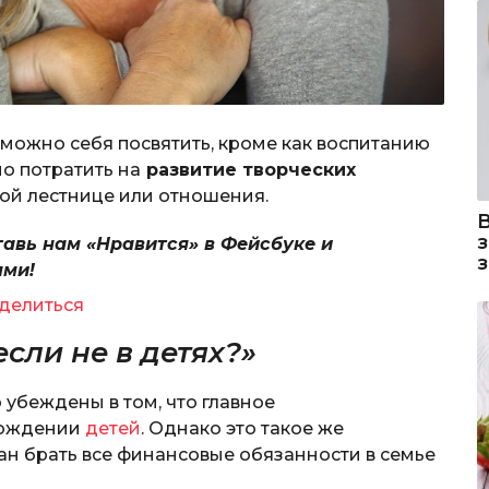
м можно себя посвятить, кроме как воспитанию
о потратить на
развитие творческих
ой лестнице или отношения.
тавь нам «Нравится» в Фейсбуке и
ями!
делиться
сли не в детях?»
убеждены в том, что главное
ождении
детей
. Однако это такое же
зан брать все финансовые обязанности в семье