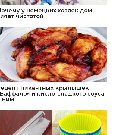
Почему у немецких хозяек дом
сияет чистотой
Рецепт пикантных крылышек
«Баффало» и кисло-сладкого соуса
к ним