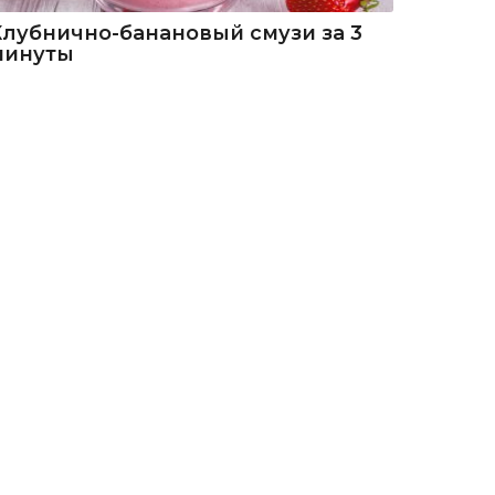
Клубнично-банановый смузи за 3
минуты