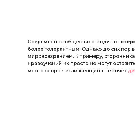
н
о
з
н
а
т
ь
Современное общество отходит от
стер
более толерантным. Однако до сих пор 
мировоззрением. К примеру, сторонника
нравоучений их просто не могут оставить
много споров, если женщина не хочет
де