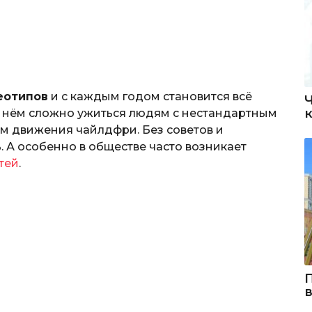
еотипов
и с каждым годом становится всё
в нём сложно ужиться людям с нестандартным
м движения чайлдфри. Без советов и
. А особенно в обществе часто возникает
тей
.