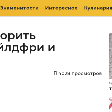
Знаменитости
Интересное
Кулинари
ворить
йлдфри и
4028
просмотров