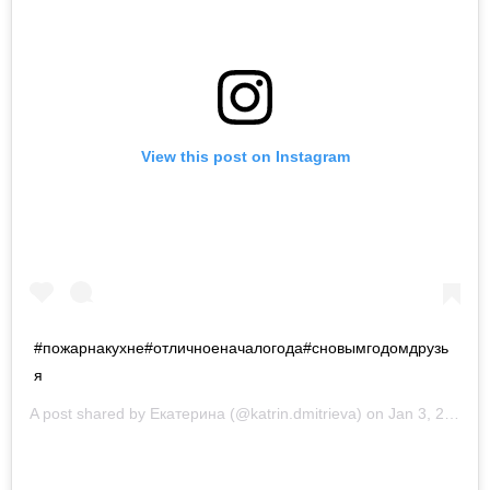
View this post on Instagram
#пожарнакухне#отличноеначалогода#сновымгодомдрузь
я
A post shared by
Екатерина
(@katrin.dmitrieva) on
Jan 3, 2017 at 11:51am PST