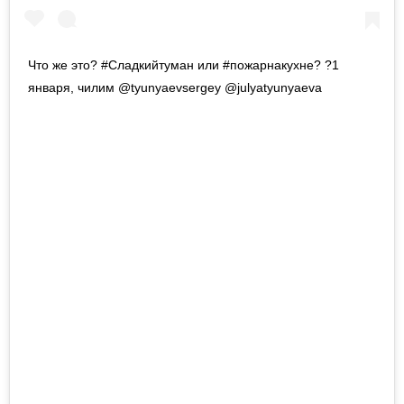
Что же это? #Сладкийтуман или #пожарнакухне? ?1
января, чилим @tyunyaevsergey @julyatyunyaeva