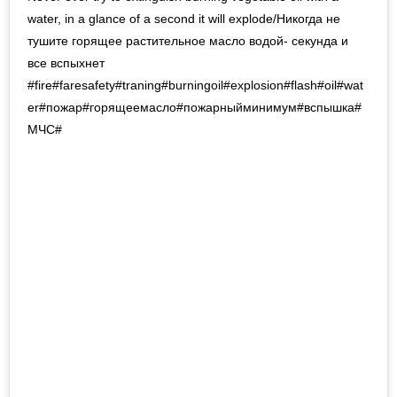
water, in a glance of a second it will explode/Никогда не
тушите горящее растительное масло водой- секунда и
все вспыхнет
#fire#faresafety#traning#burningoil#explosion#flash#oil#wat
er#пожар#горящеемасло#пожарныйминимум#вспышка#
МЧС#