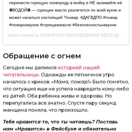
перенести горящую сковороду в мойку и НЕ заливайте её
⛔ВОДОЙ⛔ — горящее масло разлетится по всей кухне и
может начаться настоящий ?пожар. #ДАГВДПО #пожар
#пожарнакухне #горящеемасло #безопасностьнакухне
A post shared by
ПОЖАРНОЕ ОБОРУДОВАНИЕ ВДПО
(@dag_vdpo) on
Обращение с огнем
Сегодня мы делимся
историей нашей
читательницы
. Однажды ее пятничное утро
началось с криков:
«Мама, пожар!»
Было понятно,
что ситуация еще не успела навредить кому-либо
из детей. Оба ребенка живы и здоровы. Но
перепугались все знатно. Спустя пару секунд
женщина поняла, что произошло.
Тебе нравится то, что ты читаешь? Поставь
нам «Нравится» в Фейсбуке и обязательно