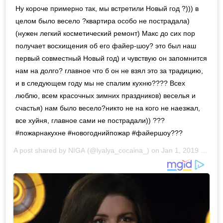
Ну короче примерно так, мы встретили Новый год ?))) в
целом было весело ?квартира особо не пострадала)
(нужен легкий косметический ремонт) Макс до сих пор
получает восхищения об его файер-шоу? это был наш
первый совместный Новый год) и чувствую он запомнится
нам на долго? главное что б он не взял это за традицию,
и в следующем году мы не спалим кухню???? Всех
люблю, всем красочных зимних праздников) веселья и
счастья) нам было весело?никто не на кого не наезжал,
все хуйня, главное сами не пострадали)) ???
#пожарнакухне #новогоднийпожар #файершоу???
A post shared by
NIGA
(@lyalya_cocaina_) on
Jan 1, 2019 at 5:26am PST