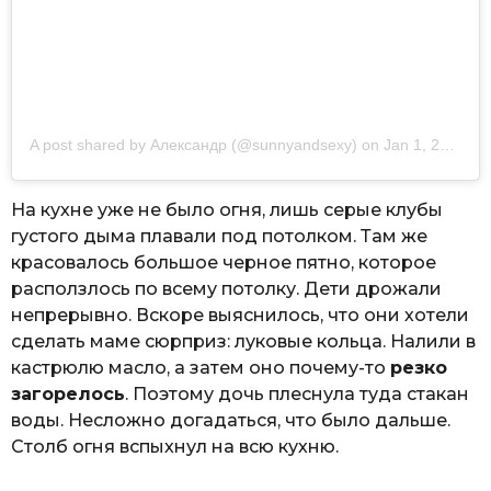
A post shared by
Александр
(@sunnyandsexy) on
Jan 1, 2020 at 9:21am PST
На кухне уже не было огня, лишь серые клубы
густого дыма плавали под потолком. Там же
красовалось большое черное пятно, которое
расползлось по всему потолку. Дети дрожали
непрерывно. Вскоре выяснилось, что они хотели
сделать маме сюрприз: луковые кольца. Налили в
кастрюлю масло, а затем оно почему-то
резко
загорелось
. Поэтому дочь плеснула туда стакан
воды. Несложно догадаться, что было дальше.
Столб огня вспыхнул на всю кухню.