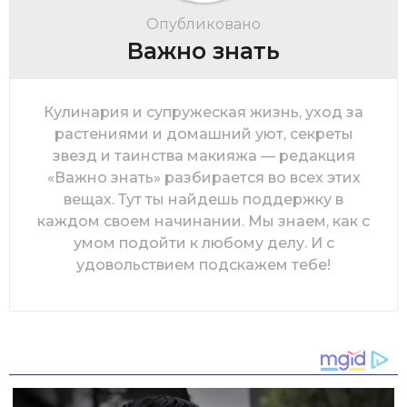
Опубликовано
Важно знать
Кулинария и супружеская жизнь, уход за
растениями и домашний уют, секреты
звезд и таинства макияжа — редакция
«Важно знать» разбирается во всех этих
вещах. Тут ты найдешь поддержку в
каждом своем начинании. Мы знаем, как с
умом подойти к любому делу. И с
удовольствием подскажем тебе!