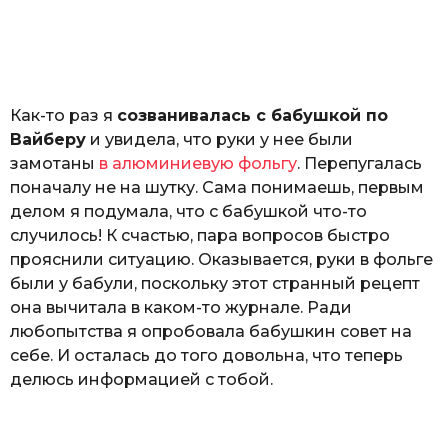
з
o
н
а
т
ь
Как-то раз я
созванивалась с бабушкой по
Вайберу
и увидела, что руки у нее были
замотаны
в алюминиевую фольгу
. Перепугалась
поначалу не на шутку. Сама понимаешь, первым
делом я подумала, что с бабушкой что-то
случилось! К счастью, пара вопросов быстро
прояснили ситуацию. Оказывается, руки в фольге
были у бабули, поскольку этот странный рецепт
она вычитала в каком-то журнале. Ради
любопытства я опробовала бабушкин совет на
себе. И осталась до того довольна, что теперь
делюсь информацией с тобой.