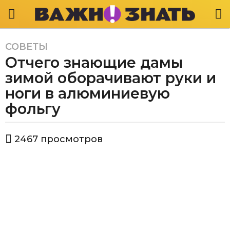
СОВЕТЫ
3
Отчего знающие дамы
г
о
зимой оборачивают руки и
д
ноги в алюминиевую
а
фольгу
a
g
o
а
2467
просмотров
в
3
т
г
о
о
р
В
д
а
а
ж
a
н
g
о