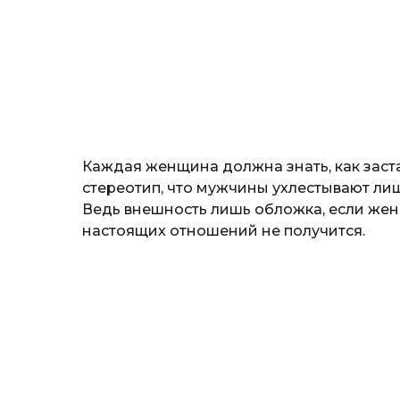
а
ж
н
о
з
н
а
т
ь
Каждая женщина должна знать, как заста
стереотип, что мужчины ухлестывают лиш
Ведь внешность лишь обложка, если женщ
настоящих отношений не получится.