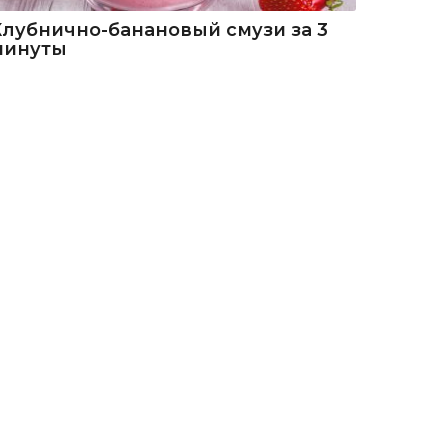
Клубнично-банановый смузи за 3
минуты