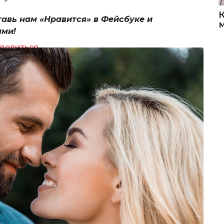
тавь нам «Нравится» в Фейсбуке и
ями!
делиться