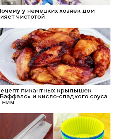
Почему у немецких хозяек дом
сияет чистотой
Рецепт пикантных крылышек
«Баффало» и кисло-сладкого соуса
к ним