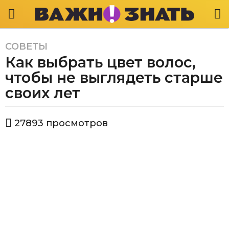
СОВЕТЫ
5
Как выбрать цвет волос,
л
е
чтобы не выглядеть старше
т
своих лет
a
g
а
o
27893
просмотров
в
5
т
л
о
р
е
В
т
а
a
ж
g
н
о
o
з
н