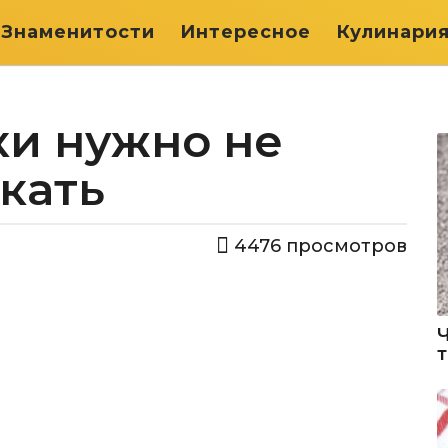
Знаменитости
Интересное
Кулинари
ки нужно не
екать
4476
просмотров