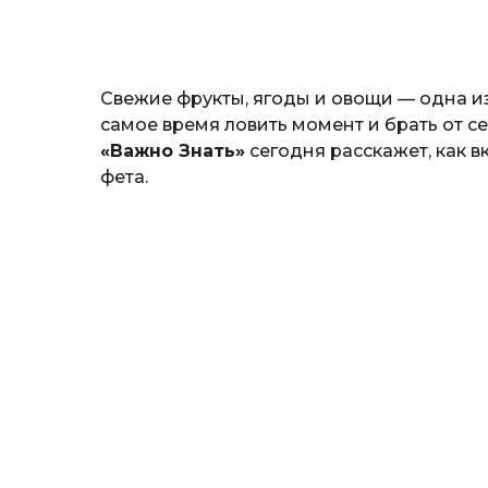
н
а
т
ь
Свежие фрукты, ягоды и овощи — одна 
самое время ловить момент и брать от 
«Важно Знать»
сегодня расскажет, как в
фета.