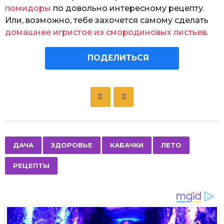
помидоры
по довольно интересному рецепту.
Или, возможно, тебе захочется самому сделать
домашнее игристое из смородиновых листьев
.
ПОДЕЛИТЬСЯ
P
o
s
t
P
,
,
,
,
ДАЧА
ЗДОРОВЬЕ
КАБАЧКИ
ЛЕТО
a
РЕЦЕПТЫ
g
i
n
a
t