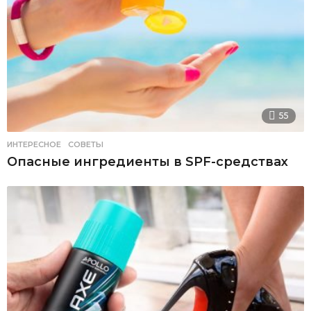
55
ИНТЕРЕСНОЕ
,
СОВЕТЫ
Опасные ингредиенты в SPF-средствах