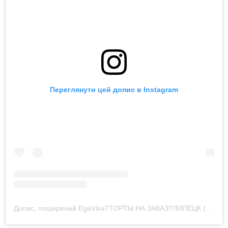
Переглянути цей допис в Instagram
Допис, поширений EgeVika?ТОРТЫ НА ЗАКАЗ?ЛИПЕЦК (@egevika48ru)