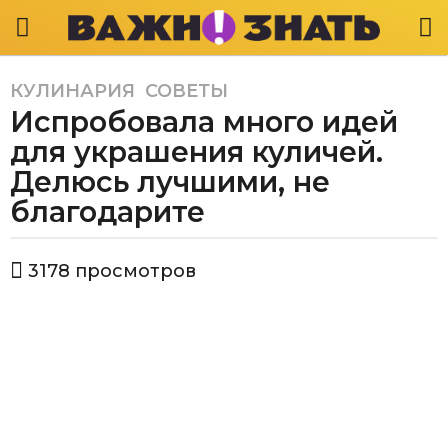
КУЛИНАРИЯ
,
СОВЕТЫ
5
Испробовала много идей
л
е
для украшения куличей.
т
Делюсь лучшими, не
a
благодарите
g
o
5
а
3178
просмотров
в
л
т
е
о
т
р
В
a
а
g
ж
o
н
о