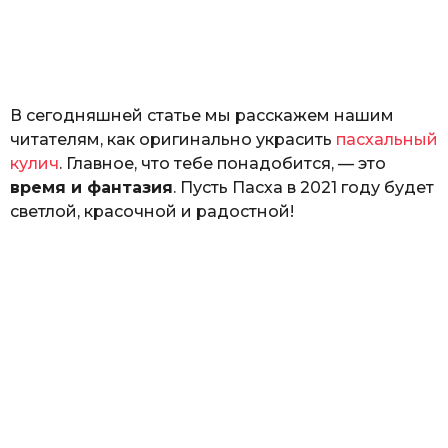
з
н
а
т
ь
В сегодняшней статье мы расскажем нашим
читателям, как оригинально украсить
пасхальный
кулич
. Главное, что тебе понадобится, — это
время и фантазия
. Пусть Пасха в 2021 году будет
светлой, красочной и радостной!