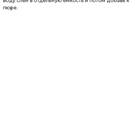
воду слей в отдельную емкость и потом добавь к
пюре.