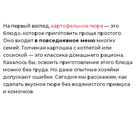
o
н
а
Г
е
На первый взгляд,
картофельное пюре
— это
р
к
блюдо, которое приготовить проще простого.
а
Оно входит
в повседневное меню
многих
л
семей. Толченая картошка с котлетой или
ю
к
сосиской — это классика домашнего рациона.
Казалось бы, освоить приготовление этого блюда
можно без труда. Но даже опытные хозяйки
допускают ошибки. Сегодня мы расскажем, как
сделать вкусное пюре без водянистого привкуса
и комочков.