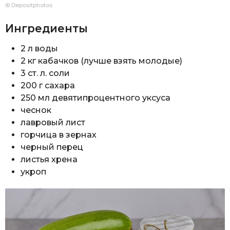
© Depositphotos
Ингредиенты
2 л воды
2 кг кабачков (лучше взять молодые)
3 ст. л. соли
200 г сахара
250 мл девятипроцентного уксуса
чеснок
лавровый лист
горчица в зернах
черный перец
листья хрена
укроп