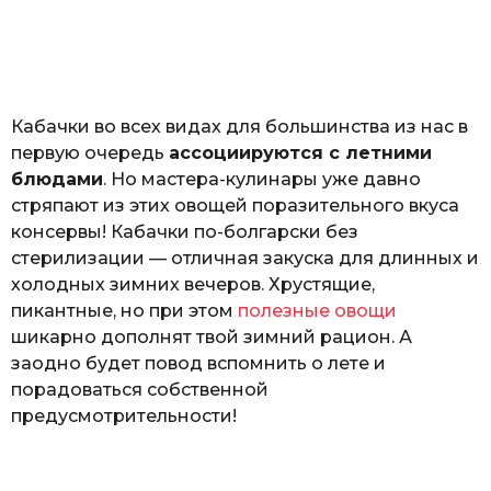
з
o
н
а
т
ь
Кабачки во всех видах для большинства из нас в
первую очередь
ассоциируются с летними
блюдами
. Но мастера-кулинары уже давно
стряпают из этих овощей поразительного вкуса
консервы! Кабачки по-болгарски без
стерилизации — отличная закуска для длинных и
холодных зимних вечеров. Хрустящие,
пикантные, но при этом
полезные овощи
шикарно дополнят твой зимний рацион. А
заодно будет повод вспомнить о лете и
порадоваться собственной
предусмотрительности!