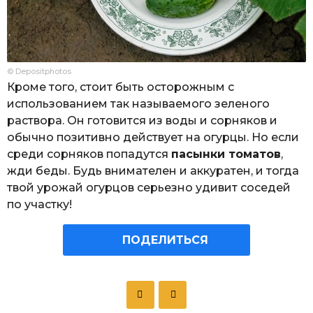
© Depositphotos
Кроме того, стоит быть осторожным с
использованием так называемого зеленого
раствора. Он готовится из воды и сорняков и
обычно позитивно действует на огурцы. Но если
среди сорняков попадутся
пасынки томатов
,
жди беды. Будь внимателен и аккуратен, и тогда
твой урожай огурцов серьезно удивит соседей
по участку!
ПОДЕЛИТЬСЯ
P
o