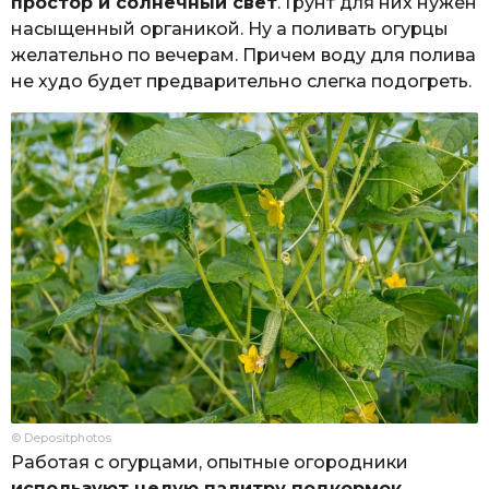
простор и солнечный свет
. Грунт для них нужен
насыщенный органикой. Ну а поливать огурцы
желательно по вечерам. Причем воду для полива
не худо будет предварительно слегка подогреть.
© Depositphotos
Работая с огурцами, опытные огородники
используют целую палитру подкормок
.