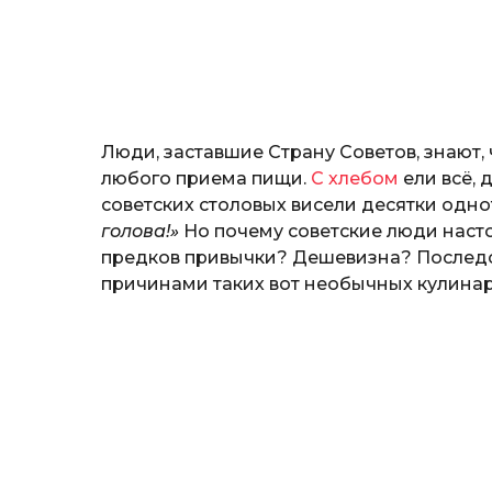
н
o
о
з
н
а
т
ь
Люди, заставшие Страну Советов, знают,
любого приема пищи.
С хлебом
ели всё, 
советских столовых висели десятки одно
голова!»
Но почему советские люди наст
предков привычки? Дешевизна? Последс
причинами таких вот необычных кулинар