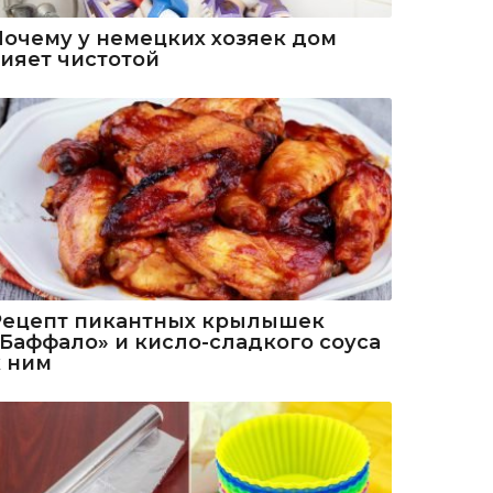
Почему у немецких хозяек дом
сияет чистотой
Рецепт пикантных крылышек
«Баффало» и кисло-сладкого соуса
к ним