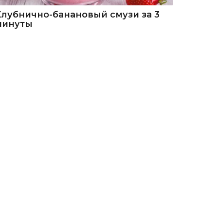
Клубнично-банановый смузи за 3
минуты