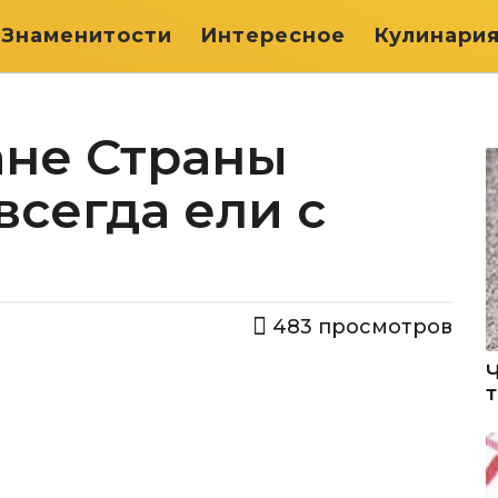
Знаменитости
Интересное
Кулинари
ане Страны
всегда ели с
483
просмотров