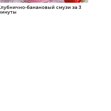
Клубнично-банановый смузи за 3
минуты