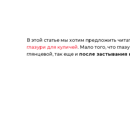
н
о
з
н
а
т
ь
В этой статье мы хотим предложить чит
глазури для куличей
. Мало того, что гла
глянцевой, так еще и
после застывания 