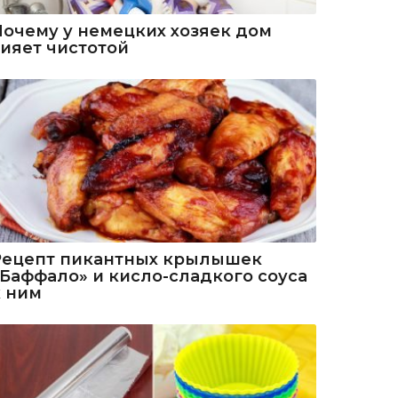
Почему у немецких хозяек дом
сияет чистотой
Рецепт пикантных крылышек
«Баффало» и кисло-сладкого соуса
к ним