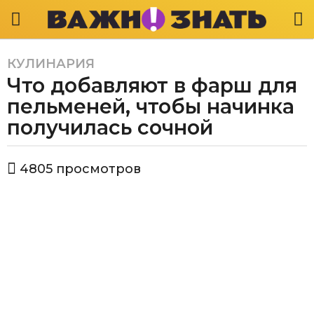
КУЛИНАРИЯ
5
Что добавляют в фарш для
л
е
пельменей, чтобы начинка
т
получилась сочной
a
g
а
o
4805
просмотров
в
5
т
л
о
р
е
В
т
а
a
ж
g
н
о
o
з
н