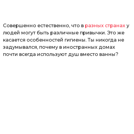
а
т
ь
Совершенно естественно, что в
разных странах
у
людей могут быть различные привычки. Это же
касается особенностей гигиены. Ты никогда не
задумывался, почему в иностранных домах
почти всегда используют душ вместо ванны?