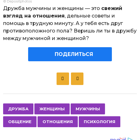
© Depositphotos
Дружба мужчины и женщины — это
свежий
взгляд на отношения
, дельные советы и
помощь в трудную минуту. А у тебя есть друг
противоположного пола? Веришь ли ты в дружбу
между мужчиной и женщиной?
ПОДЕЛИТЬСЯ
P
o
s
t
P
,
,
,
,
,
ДРУЖБА
ЖЕНЩИНЫ
МУЖЧИНЫ
a
ОБЩЕНИЕ
ОТНОШЕНИЯ
ПСИХОЛОГИЯ
g
i