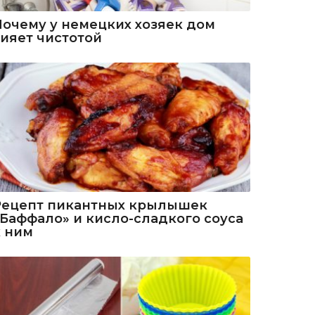
Почему у немецких хозяек дом
сияет чистотой
Рецепт пикантных крылышек
«Баффало» и кисло-сладкого соуса
к ним