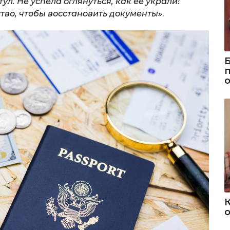
ул. Не успела оглянуться, как ее украли!
ство, чтобы восстановить документы»
.
о