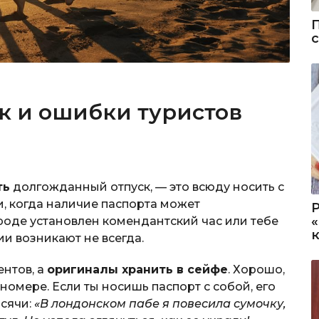
к и ошибки туристов
ть
долгожданный отпуск, — это всюду носить с
и, когда наличие паспорта может
ороде установлен комендантский час или тебе
ии возникают не всегда.
ентов, а
оригиналы хранить в сейфе
. Хорошо,
номере. Если ты носишь паспорт с собой, его
ысячи:
«В лондонском пабе я повесила сумочку,