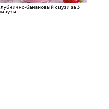
Клубнично-банановый смузи за 3
минуты