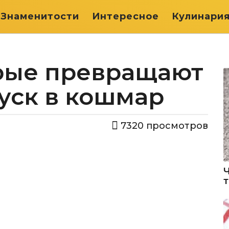
Знаменитости
Интересное
Кулинари
рые превращают
уск в кошмар
7320
просмотров