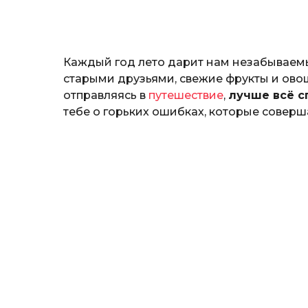
н
а
т
ь
Каждый год лето дарит нам незабываемы
старыми друзьями, свежие фрукты и овощ
отправляясь в
путешествие
,
лучше всё с
тебе о горьких ошибках, которые соверша