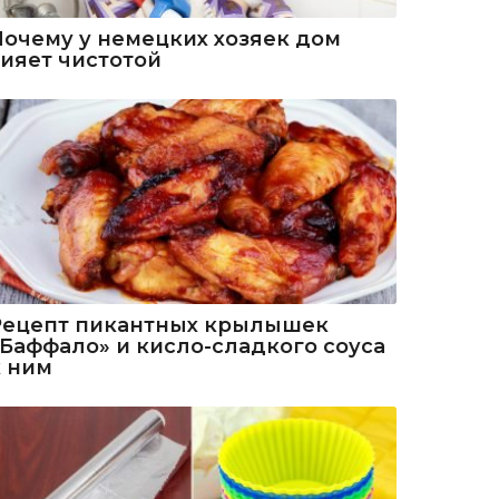
Почему у немецких хозяек дом
сияет чистотой
Рецепт пикантных крылышек
«Баффало» и кисло-сладкого соуса
к ним