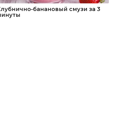
Клубнично-банановый смузи за 3
минуты