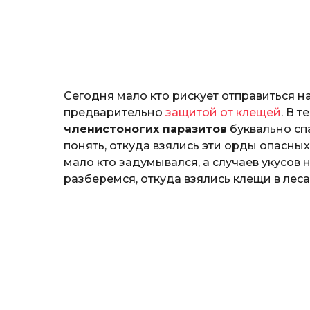
н
o
о
з
н
а
т
ь
Сегодня мало кто рискует отправиться на
предварительно
защитой от клещей
. В 
членистоногих паразитов
буквально спа
понять, откуда взялись эти орды опасны
мало кто задумывался, а случаев укусов 
разберемся, откуда взялись клещи в леса