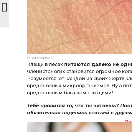
© Depositphotos
Клещи в лесах
питаются далеко не од
членистоногих становится огромное кол
Разумеется, от каждой из своих жертв кл
вредоносных микроорганизмов. Ну а по
вредоносным багажом с людьми!
Тебе нравится то, что ты читаешь? Пос
обязательно поделись статьей с друзь
По