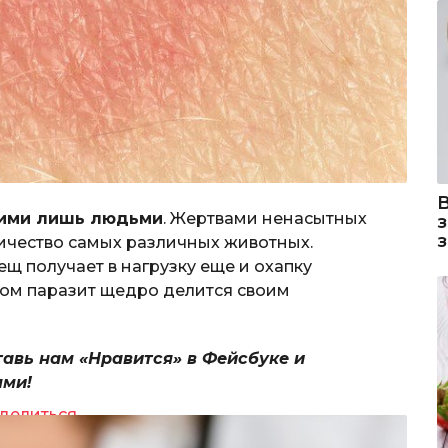
ними лишь людьми
. Жертвами ненасытных
ичество самых различных животных.
ещ получает в нагрузку еще и охапку
том паразит щедро делится своим
тавь нам «Нравится» в Фейсбуке и
ями!
делиться