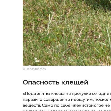
© Depositphotos
Опасность клещей
«Подцепить» клеща на прогулке сегодн
паразита совершенно неощутим, посколь
веществ. Само по себе членистоногое не