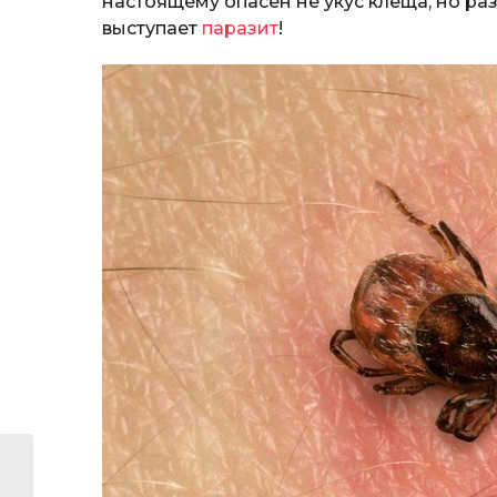
настоящему опасен не укус клеща, но р
выступает
паразит
!