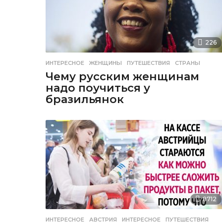
226
ИНТЕРЕСНОЕ
ЖЕНЩИНЫ
,
ПУТЕШЕСТВИЯ
,
СТРАНЫ
Чему русским женщинам
надо поучиться у
бразильянок
8712
ИНТЕРЕСНОЕ
АВСТРИЯ
,
ИНТЕРЕСНОЕ
,
ПУТЕШЕСТВИЯ