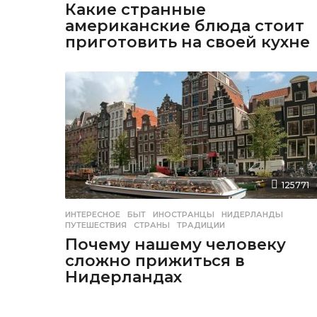
Какие странные
американские блюда стоит
приготовить на своей кухне
125771
ИНТЕРЕСНОЕ
БЫТ
,
ИНОСТРАНЦЫ
,
НИДЕРЛАНДЫ
,
ПУТЕШЕСТВИЯ
,
СТРАНЫ
,
ТРАДИЦИИ
Почему нашему человеку
сложно прижиться в
Нидерландах