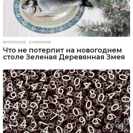
515
ИНТЕРЕСНОЕ
,
КУЛИНАРИЯ
Что не потерпит на новогоднем
столе Зеленая Деревянная Змея
4316