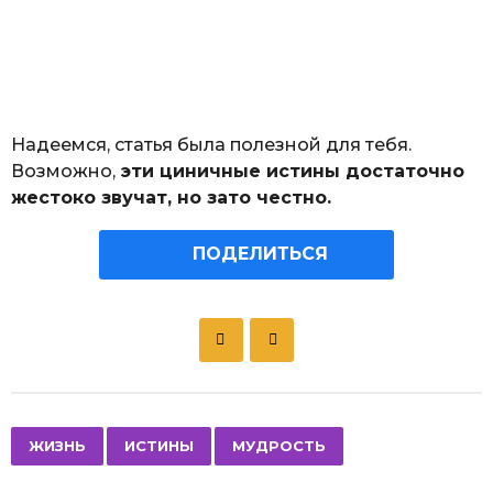
Надеемся, статья была полезной для тебя.
Возможно,
эти циничные истины достаточно
жестоко звучат, но зато честно.
ПОДЕЛИТЬСЯ
P
o
s
t
P
,
,
ЖИЗНЬ
ИСТИНЫ
МУДРОСТЬ
a