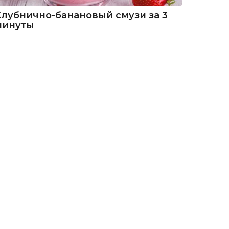
Клубнично-банановый смузи за 3
минуты