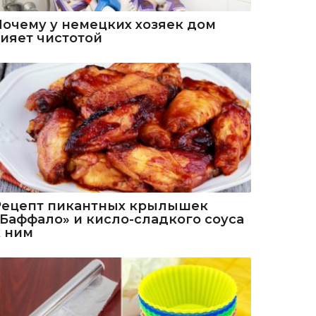
Почему у немецких хозяек дом
сияет чистотой
Рецепт пикантных крылышек
«Баффало» и кисло-сладкого соуса
к ним