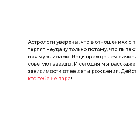
н
о
з
н
а
т
ь
Астрологи уверены, что в отношениях 
терпят неудачу только потому, что пыт
них мужчинами. Ведь прежде чем начина
советуют звезды. И сегодня мы расскаже
зависимости от ее даты рождения. Дейст
кто тебе не пара
!