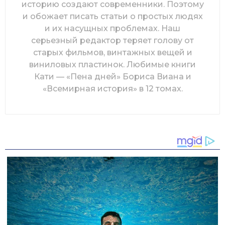
историю создают современники. Поэтому
и обожает писать статьи о простых людях
и их насущных проблемах. Наш
серьезный редактор теряет голову от
старых фильмов, винтажных вещей и
виниловых пластинок. Любимые книги
Кати — «Пена дней» Бориса Виана и
«Всемирная история» в 12 томах.