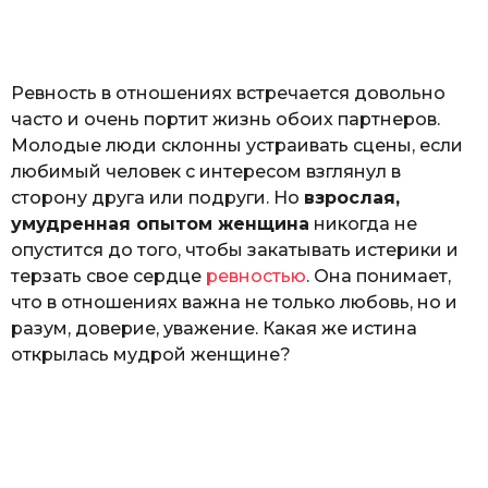
o
н
а
Г
е
Ревность в отношениях встречается довольно
р
к
часто и очень портит жизнь обоих партнеров.
а
Молодые люди склонны устраивать сцены, если
л
любимый человек с интересом взглянул в
ю
к
сторону друга или подруги. Но
взрослая,
умудренная опытом женщина
никогда не
опустится до того, чтобы закатывать истерики и
терзать свое сердце
ревностью
. Она понимает,
что в отношениях важна не только любовь, но и
разум, доверие, уважение. Какая же истина
открылась мудрой женщине?