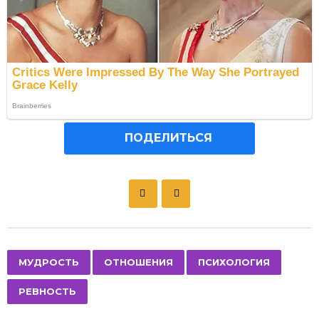
ПОДЕЛИТЬСЯ
P
o
s
t
P
,
,
,
МУДРОСТЬ
ОТНОШЕНИЯ
ПСИХОЛОГИЯ
a
РЕВНОСТЬ
g
i