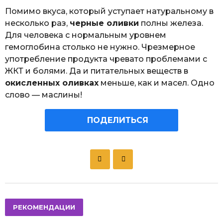
Помимо вкуса, который уступает натуральному в
несколько раз,
черные оливки
полны железа.
Для человека с нормальным уровнем
гемоглобина столько не нужно. Чрезмерное
употребление продукта чревато проблемами с
ЖКТ и болями. Да и питательных веществ в
окисленных оливках
меньше, как и масел. Одно
слово — маслины!
ПОДЕЛИТЬСЯ
P
o
s
t
P
РЕКОМЕНДАЦИИ
a