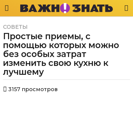
СОВЕТЫ
5
Простые приемы, с
л
е
помощью которых можно
т
без особых затрат
a
изменить свою кухню к
g
лучшему
o
5
л
а
3157
просмотров
е
в
т
т
о
a
р
g
В
а
o
ж
н