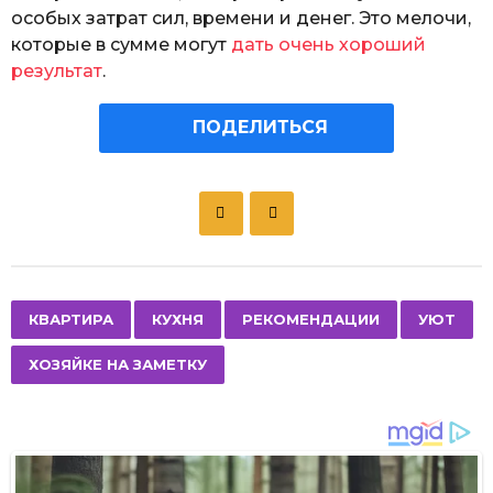
особых затрат сил, времени и денег. Это мелочи,
которые в сумме могут
дать очень хороший
результат
.
ПОДЕЛИТЬСЯ
P
o
s
t
P
,
,
,
,
КВАРТИРА
КУХНЯ
РЕКОМЕНДАЦИИ
УЮТ
a
ХОЗЯЙКЕ НА ЗАМЕТКУ
g
i
n
a
t