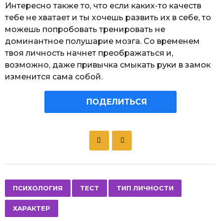
Интересно также то, что если каких-то качеств
тебе не хватает и ты хочешь развить их в себе, то
можешь попробовать тренировать не
доминантное полушарие мозга. Со временем
твоя личность начнет преображаться и,
возможно, даже привычка смыкать руки в замок
изменится сама собой.
ПОДЕЛИТЬСЯ
P
o
s
t
P
,
,
,
ПСИХОЛОГИЯ
ТЕСТ
ТИП ЛИЧНОСТИ
a
ХАРАКТЕР
g