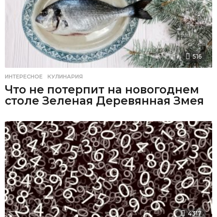
516
ИНТЕРЕСНОЕ
,
КУЛИНАРИЯ
Что не потерпит на новогоднем
столе Зеленая Деревянная Змея
4317