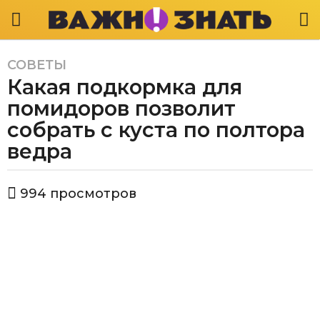
СОВЕТЫ
2
Какая подкормка для
г
о
помидоров позволит
д
собрать с куста по полтора
а
ведра
a
g
o
а
994
просмотров
в
2
т
г
о
о
р
В
д
а
а
ж
a
н
g
о