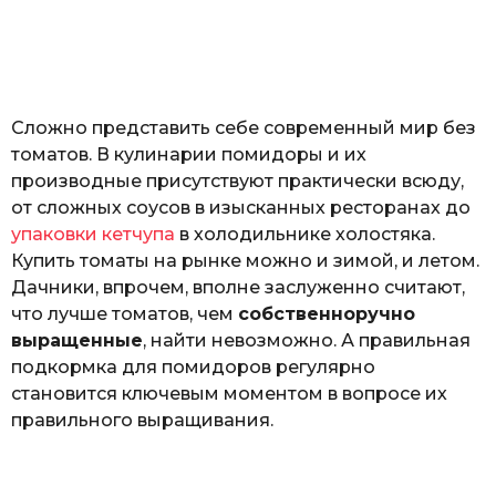
з
o
н
а
т
ь
Сложно представить себе современный мир без
томатов. В кулинарии помидоры и их
производные присутствуют практически всюду,
от сложных соусов в изысканных ресторанах до
упаковки кетчупа
в холодильнике холостяка.
Купить томаты на рынке можно и зимой, и летом.
Дачники, впрочем, вполне заслуженно считают,
что лучше томатов, чем
собственноручно
выращенные
, найти невозможно. А правильная
подкормка для помидоров регулярно
становится ключевым моментом в вопросе их
правильного выращивания.