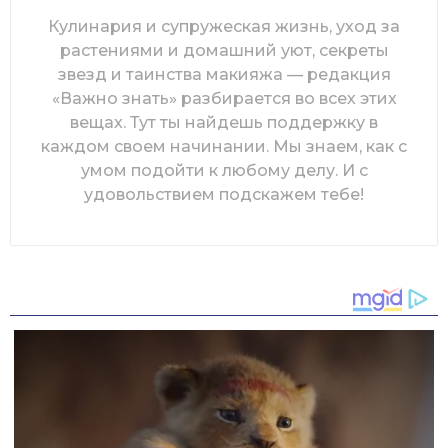
Кулинария и супружеская жизнь, уход за
растениями и домашний уют, секреты
звезд и таинства макияжа — редакция
«Важно знать» разбирается во всех этих
вещах. Тут ты найдешь поддержку в
каждом своем начинании. Мы знаем, как с
умом подойти к любому делу. И с
удовольствием подскажем тебе!