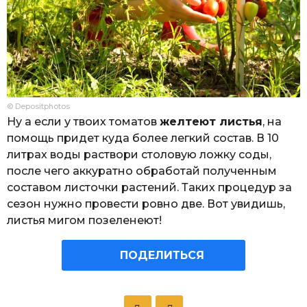
© Depositphotos
Ну а если у твоих томатов
желтеют листья
, на
помощь придет куда более легкий состав. В 10
литрах воды раствори столовую ложку соды,
после чего аккуратно обработай полученным
составом листочки растений. Таких процедур за
сезон нужно провести ровно две. Вот увидишь,
листья мигом позеленеют!
ПОДЕЛИТЬСЯ
P