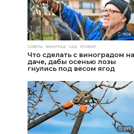
1906
СОВЕТЫ
ВИНОГРАД
,
САД
,
УРОЖАЙ
Что сделать с виноградом н
даче, дабы осенью лозы
гнулись под весом ягод
397