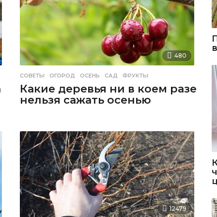
480
СОВЕТЫ
ОГОРОД
,
ОСЕНЬ
,
САД
,
ФРУКТЫ
а
Какие деревья ни в коем разе
нельзя сажать осенью
12479