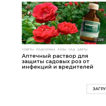
226
СОВЕТЫ
ПОДКОРМКА
,
РОЗЫ
,
САД
,
ЦВЕТЫ
Аптечный раствор для
защиты садовых роз от
инфекций и вредителей
ЗАГР