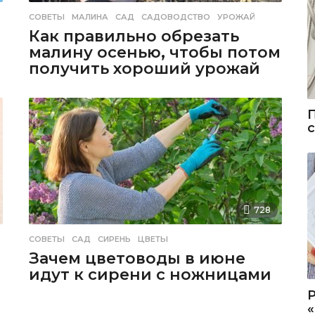
СОВЕТЫ
МАЛИНА
,
САД
,
САДОВОДСТВО
,
УРОЖАЙ
Как правильно обрезать
малину осенью, чтобы потом
получить хороший урожай
728
СОВЕТЫ
САД
,
СИРЕНЬ
,
ЦВЕТЫ
Зачем цветоводы в июне
идут к сирени с ножницами