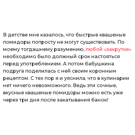
з
o
н
а
т
ь
В детстве мне казалось, что быстрые квашеные
помидоры попросту не могут существовать. По
моему тогдашнему разумению,
любой «закрутке»
необходимо было должный срок настояться
перед употреблением. А потом бабушкина
подруга поделилась с ней своим коронным
рецептом. С тех пор я и уяснила, что в кулинарии
нет ничего невозможного. Ведь эти сочные,
вкусные квашеные помидоры можно есть уже
через три дня после закатывания банок!