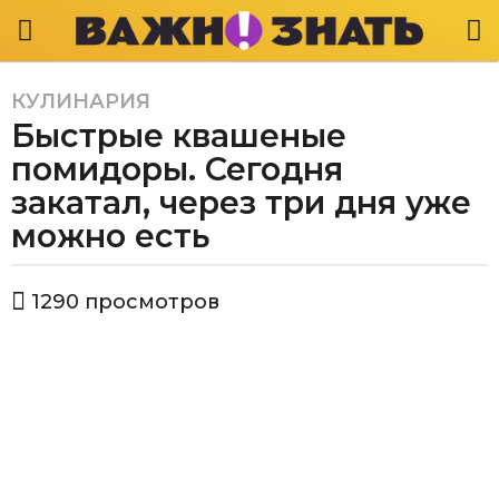
КУЛИНАРИЯ
3
Быстрые квашеные
г
о
помидоры. Сегодня
д
закатал, через три дня уже
а
можно есть
a
g
o
а
1290
просмотров
в
3
т
г
о
о
р
В
д
а
а
ж
a
н
g
о