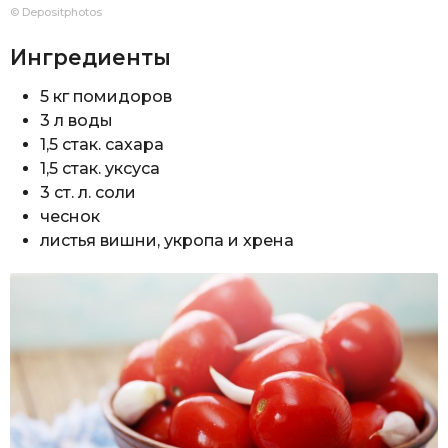
© Depositphotos
Ингредиенты
5 кг помидоров
3 л воды
1,5 стак. сахара
1,5 стак. уксуса
3 ст. л. соли
чеснок
листья вишни, укропа и хрена