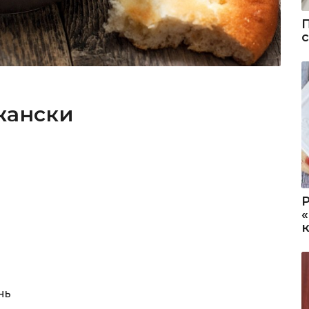
жански
нь