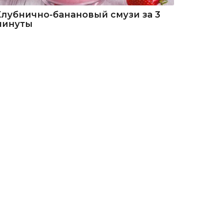
Клубнично-банановый смузи за 3
минуты