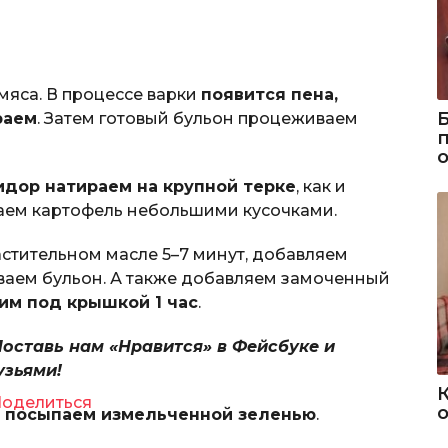
мяса. В процессе варки
появится пена,
раем
. Затем готовый бульон процеживаем
дор натираем на крупной терке
, как и
заем картофель небольшими кусочками.
стительном масле 5–7 минут, добавляем
ваем бульон. А также добавляем замоченный
им под крышкой 1 час
.
Поставь нам «Нравится» в Фейсбуке и
узьями!
оделиться
о
и
посыпаем измельченной зеленью
.