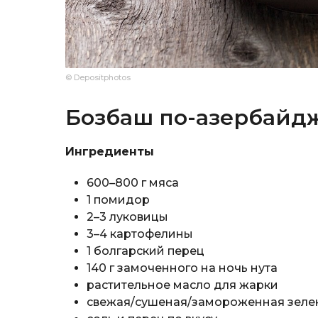
© Depositphotos
Бозбаш по-азербайд
Ингредиенты
600–800 г мяса
1 помидор
2–3 луковицы
3–4 картофелины
1 болгарский перец
140 г замоченного на ночь нута
растительное масло для жарки
свежая/сушеная/замороженная зеле