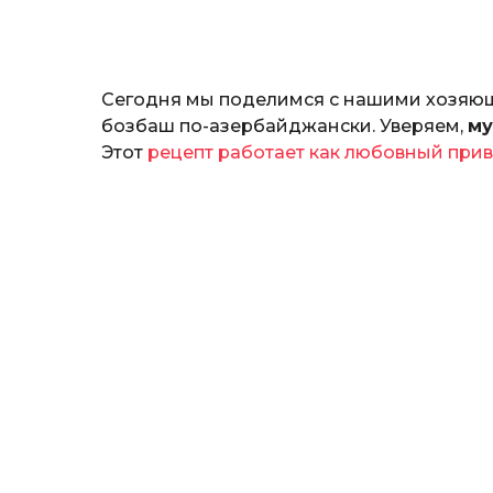
н
а
т
ь
Сегодня мы поделимся с нашими хозяюш
бозбаш по-азербайджански. Уверяем,
му
Этот
рецепт работает как любовный при