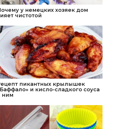
Почему у немецких хозяек дом
сияет чистотой
Рецепт пикантных крылышек
«Баффало» и кисло-сладкого соуса
к ним