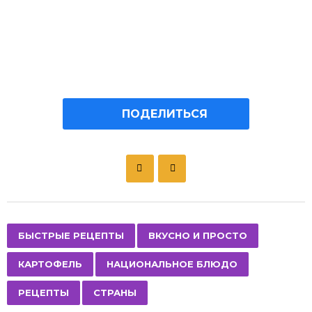
ПОДЕЛИТЬСЯ
P
o
s
t
P
,
,
,
,
,
БЫСТРЫЕ РЕЦЕПТЫ
ВКУСНО И ПРОСТО
a
КАРТОФЕЛЬ
НАЦИОНАЛЬНОЕ БЛЮДО
g
i
РЕЦЕПТЫ
СТРАНЫ
n